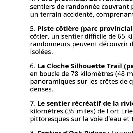
sentiers de randonnée couvrant p
un terrain accidenté, comprenant 
5.
Piste côtière (parc provincial
côtier, un sentier difficile de 65
randonneurs peuvent découvrir des
isolées.
6.
La Cloche Silhouette Trail (p
en boucle de 78 kilomètres (48 mil
panoramiques sur les crêtes de qu
denses.
7.
Le sentier récréatif de la riv
kilomètres (35 miles) de Fort Erie
pittoresques sur la voie d'eau et 
8.
Sentier d'Oak Ridges :
Le sent