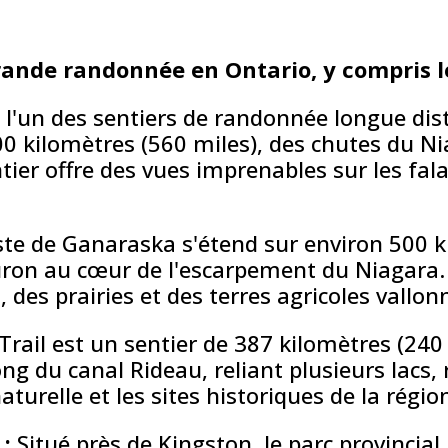
grande randonnée en Ontario, y compris l
t l'un des sentiers de randonnée longue dis
 900 kilomètres (560 miles), des chutes du 
ier offre des vues imprenables sur les falai
ste de Ganaraska s'étend sur environ 500 k
uron au cœur de l'escarpement du Niagara. 
es prairies et des terres agricoles vallon
Trail est un sentier de 387 kilomètres (240
 long du canal Rideau, reliant plusieurs lacs
turelle et les sites historiques de la régio
:
Situé près de Kingston, le parc provincia