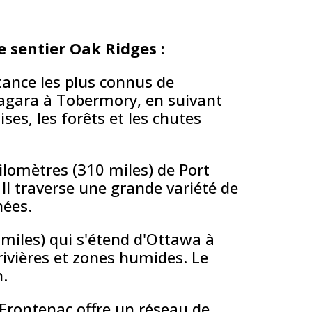
e sentier Oak Ridges :
tance les plus connus de
Niagara à Tobermory, en suivant
ses, les forêts et les chutes
ilomètres (310 miles) de Port
Il traverse une grande variété de
nées.
 miles) qui s'étend d'Ottawa à
, rivières et zones humides. Le
n.
l Frontenac offre un réseau de