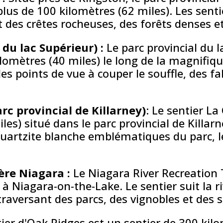
lus de 100 kilomètres (62 miles). Les senti
des crêtes rocheuses, des forêts denses et 
 du lac Supérieur) :
Le parc provincial du 
 kilomètres (40 miles) le long de la magnifiq
 points de vue à couper le souffle, des fa
arc provincial de Killarney)
: Le sentier La
es) situé dans le parc provincial de Killarne
artzite blanche emblématiques du parc, les
ière Niagara :
Le Niagara River Recreation 
 à Niagara-on-the-Lake. Le sentier suit la r
traversant des parcs, des vignobles et des s
ier d'Oak Ridges est un sentier de 300 kilo